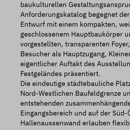
baukulturellen Gestaltungsanspr
Anforderungskatalog begegnet der
Entwurf mit einem kompakten, we
geschlossenem Hauptbaukörper u
vorgestellten, transparenten Foyer
Besucher als Hauptzugang, Kleine
eigentlicher Auftakt des Ausstellu
Festgeländes präsentiert.
Die eindeutige städtebauliche Plat
Nord-Westlichen Baufeldgrenze un
entstehenden zusammenhängende
Eingangsbereich und auf der Süd-
Hallenaussenwand erlauben flexibl