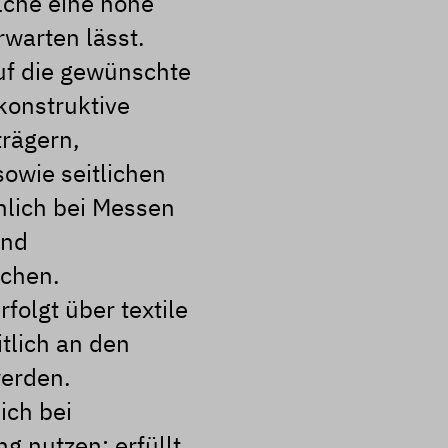
che eine hohe
rwarten lässt.
auf die gewünschte
 konstruktive
rägern,
owie seitlichen
lich bei Messen
und
ichen.
folgt über textile
tlich an den
werden.
ich bei
g nutzen; erfüllt