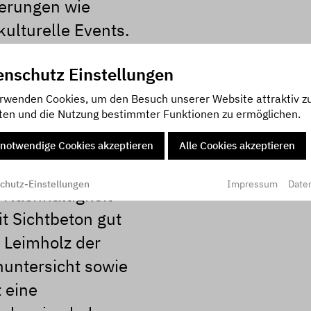
derungen wie
ulturelle Events.
esteht aus zwei
enschutz Einstellungen
en, welche
ionen aufnehmen
rwenden Cookies, um den Besuch unserer Website attraktiv z
ten und die Nutzung bestimmter Funktionen zu ermöglichen.
konstruktion
ungen an den
notwendige Cookies akzeptieren
Alle Cookies akzeptieren
keit von
Impressum
Date
chutz-Einstellungen
 Nachhaltigkeit
it Sichtbeton gut
m Leimholz der
nuntersicht sowie
 eine