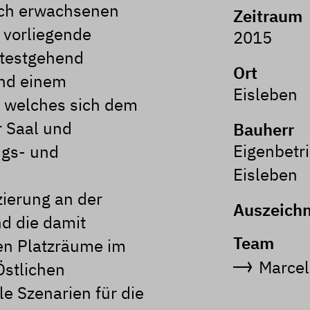
uch erwachsenen
Zeitraum
 vorliegende
2015
itestgehend
Ort
nd einem
Eisleben
, welches sich dem
r Saal und
Bauherr
Eigenbetr
ngs- und
Eisleben
zierung an der
Auszeich
d die damit
Team
n Platzräume im
Marcel
Östlichen
e Szenarien für die