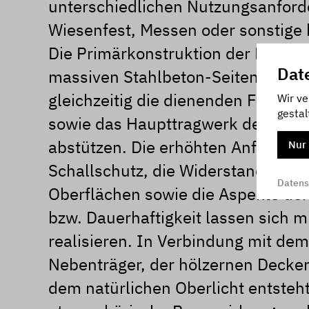
unterschiedlichen Nutzungsanfor
Wiesenfest, Messen oder sonstige k
Die Primärkonstruktion der Halle b
Dat
massiven Stahlbeton-Seitenspang
gleichzeitig die dienenden Funkt
Wir ve
gestal
sowie das Haupttragwerk der Dach
abstützen. Die erhöhten Anforder
Nur 
Schallschutz, die Widerstandsfähig
Datens
Oberflächen sowie die Aspekte der
bzw. Dauerhaftigkeit lassen sich m
realisieren. In Verbindung mit de
Nebenträger, der hölzernen Decke
dem natürlichen Oberlicht entsteht