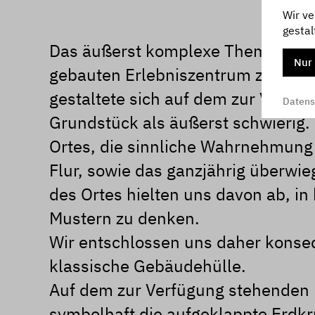
Wir ve
gestal
Das äußerst komplexe Thema Biodi
Nur 
gebauten Erlebniszentrum zu thema
gestaltete sich auf dem zur Verfü
Datens
Grundstück als äußerst schwierig.
Ortes, die sinnliche Wahrnehmung
Flur, sowie das ganzjährig überwi
des Ortes hielten uns davon ab, in
Mustern zu denken.
Wir entschlossen uns daher konse
klassische Gebäudehülle.
Auf dem zur Verfügung stehenden 
symbolhaft die aufgeklappte Erdkr