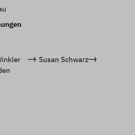
au
nungen
inkler
Susan Schwarz
aden