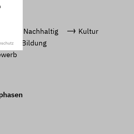
u
u
Nachhaltig
Kultur
t
Bildung
nschutz
ewerb
sphasen