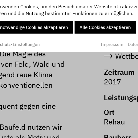
rwenden Cookies, um den Besuch unserer Website attraktiv z
ten und die Nutzung bestimmter Funktionen zu ermöglichen.
Kategorie
versität mit einem
notwendige Cookies akzeptieren
Alle Cookies akzeptieren
Neuba
tisieren,
gung stehenden
Freizei
Impressum
Date
chutz-Einstellungen
 Die Magie des
Wettb
 von Feld, Wald und
Zeitraum
egend raue Klima
2017
 konventionellen
Leistung
quent gegen eine
Ort
Rehau
Baufeld nutzen wir
uste als Motiv und
Bauherr