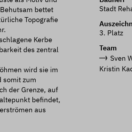
Stadt Reh
 Behutsam bettet
türliche Topografie
Auszeich
r.
3. Platz
eschlagene Kerbe
Team
hbarkeit des zentral
Sven W
Kristin K
öhmen wird sie im
d somit zum
ch der Grenze, auf
ltepunkt befindet,
herströmen aus